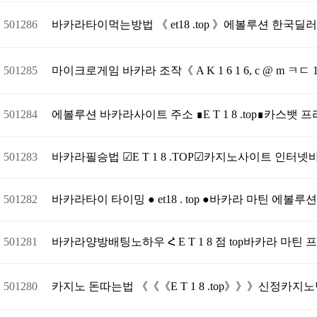
501286
바카라타이먹는방법 《 et18 .top 》에볼루션 한국
501285
마이크로게임 바카라 조작《 A K 1 6 1 6, c @ m 
501284
에볼루션 바카라사이트 주소 ∎E T 1 8 .top∎카스
501283
바카라필승법 ☑E T 1 8 .TOP☑카지노사이트 인
501282
바카라타이 타이밍 ● et18 . top ●바카라 마틴 에
501281
바카라양방배팅노하우 Հ E T 1 8 점 top바카라 
501280
카지노 돈따는법 《《《E T 1 8 .top》》》신정