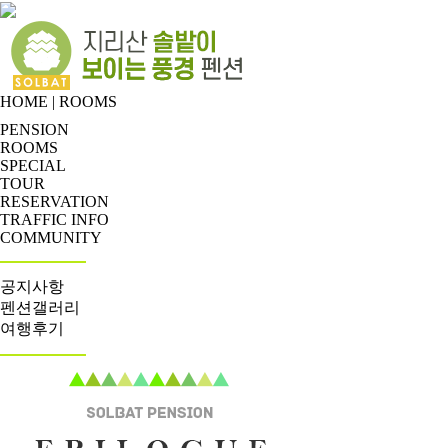
HOME
|
ROOMS
PENSION
ROOMS
SPECIAL
TOUR
RESERVATION
TRAFFIC INFO
COMMUNITY
공지사항
펜션갤러리
여행후기