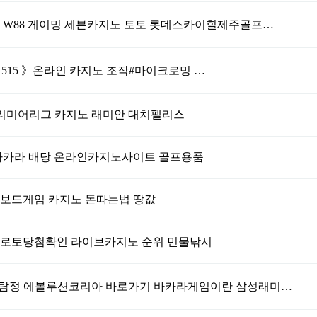
딜러 W88 게이밍 세븐카지노 토토 롯데스카이힐제주골프…
ㅋㄷ 1515 》온라인 카지노 조작#마이크로밍 …
뱃 프리미어리그 카지노 래미안 대치펠리스
터넷바카라 배당 온라인카지노사이트 골프용품
볼루션보드게임 카지노 돈따는법 땅값
마틴 프로토당첨확인 라이브카지노 순위 민물낚시
카지노탐정 에볼루션코리아 바로가기 바카라게임이란 삼성래미…