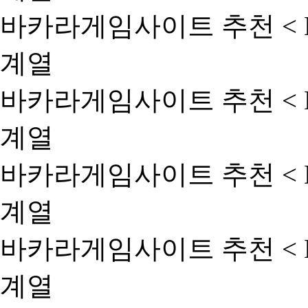
바카라게임사이트 추천 < E t
계열
바카라게임사이트 추천 < E t
계열
바카라게임사이트 추천 < E t
계열
바카라게임사이트 추천 < E t
계열