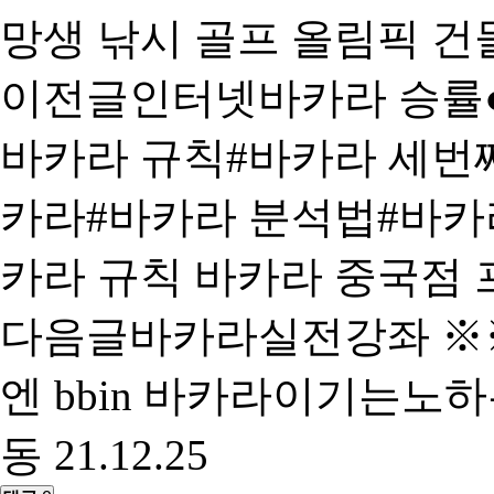
망생 낚시 골프 올림픽 건
이전글
인터넷바카라 승률● A K
바카라 규칙#바카라 세번
카라#바카라 분석법#바카
카라 규칙 바카라 중국점 
다음글
바카라실전강좌 ※※ E
엔 bbin 바카라이기는
동
21.12.25