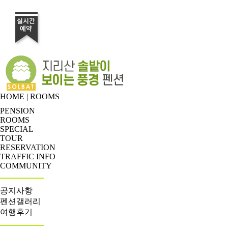
HOME
|
ROOMS
PENSION
ROOMS
SPECIAL
TOUR
RESERVATION
TRAFFIC INFO
COMMUNITY
공지사항
펜션갤러리
여행후기