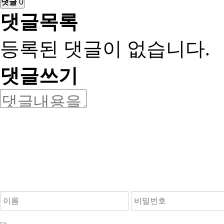
댓글
0
댓글목록
등록된 댓글이 없습니다.
댓글쓰기
새로고침