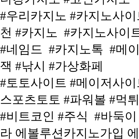
#우리카지노 #카지노사이
천 #카지노 #카지노사이
#네임드 #카지노톡 #메
잭 #낚시 #가상화페
#토토사이트 #메이저사이트
스포츠토토 #파워볼 #먹
#비트코인 #주식 #바둑
라 에볼루션카지노가입 