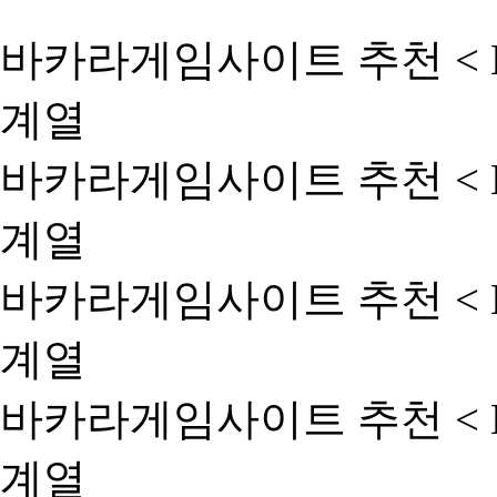
바카라게임사이트 추천 < E t
계열
바카라게임사이트 추천 < E t
계열
바카라게임사이트 추천 < E t
계열
바카라게임사이트 추천 < E t
계열