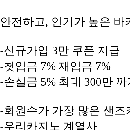
안전하고, 인기가 높은 
-신규가입 3만 쿠폰 지급
-첫입금 7% 재입금 7%
-손실금 5% 최대 300만 
-회원수가 가장 많은 샌
-우리카지노 계열사