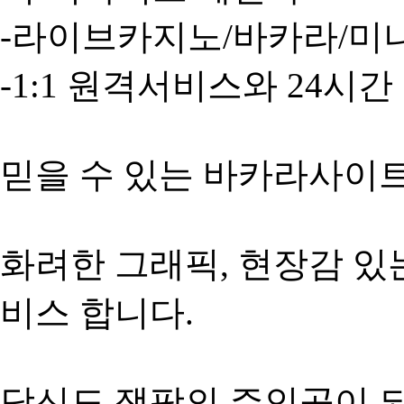
-라이브카지노/바카라/미
-1:1 원격서비스와 24시
믿을 수 있는 바카라사이트
화려한 그래픽, 현장감 있
비스 합니다.
당신도 잭팟의 주인공이 되