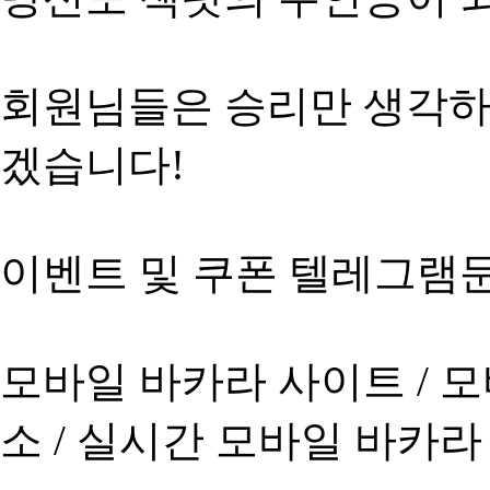
회원님들은 승리만 생각하
겠습니다!
이벤트 및 쿠폰 텔레그램문의 
모바일 바카라 사이트 / 
소 / 실시간 모바일 바카라