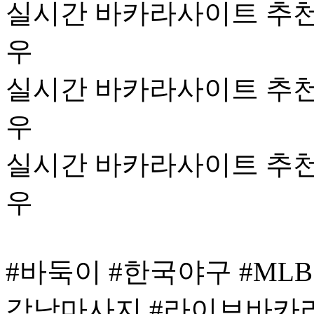
실시간 바카라사이트 추천 < E
우
실시간 바카라사이트 추천 < E
우
실시간 바카라사이트 추천 < E
우
#바둑이 #한국야구 #ML
강남마사지 #라이브바카