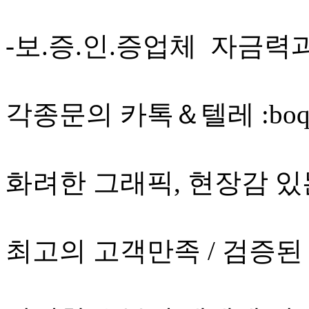
-보.증.인.증업체 자금력과 
각종문의 카톡＆텔레 :boqi
화려한 그래픽, 현장감 있
최고의 고객만족 / 검증된