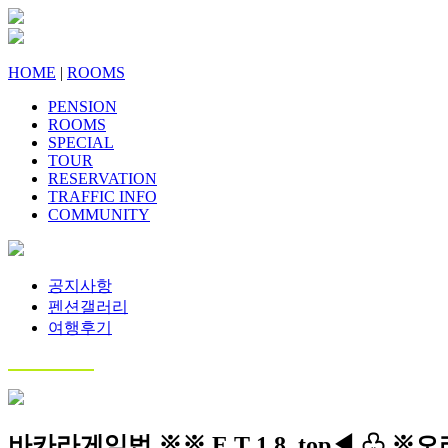
HOME
|
ROOMS
PENSION
ROOMS
SPECIAL
TOUR
RESERVATION
TRAFFIC INFO
COMMUNITY
공지사항
펜션갤러리
여행후기
바카라게임법 ※※ E T 1 8 .top◀ 