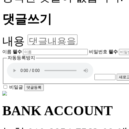
댓글쓰기
내용
이름
필수
비밀번호
필수
자동등록방지
새로
비밀글
댓글등록
BANK ACCOUNT