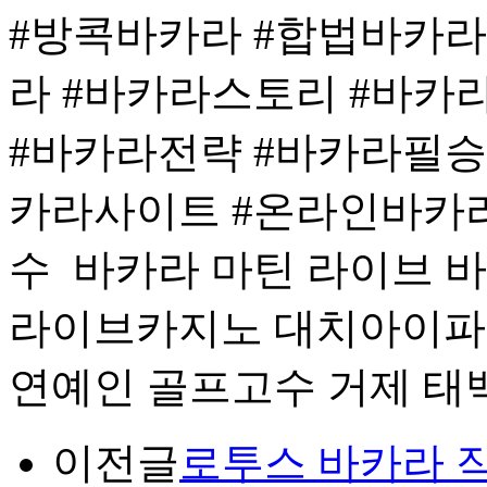
#방콕바카라 #합법바카라 
라 #바카라스토리 #바카
#바카라전략 #바카라필승
카라사이트 #온라인바카
수 바카라 마틴 라이브
라이브카지노 대치아이파
연예인 골프고수 거제 태
이전글
로투스 바카라 작업