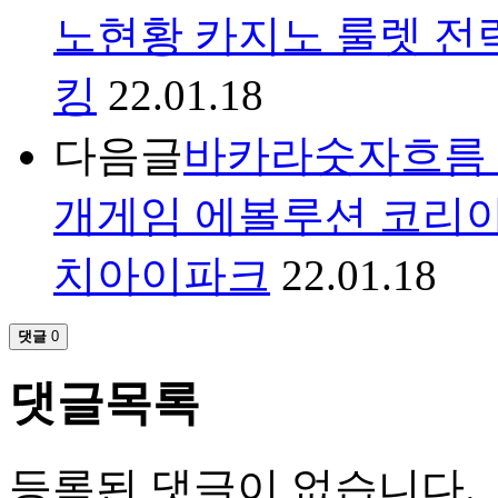
노현황 카지노 룰렛 전
킹
22.01.18
다음글
바카라숫자흐름 Հ 
개게임 에볼루션 코리
치아이파크
22.01.18
댓글
0
댓글목록
등록된 댓글이 없습니다.