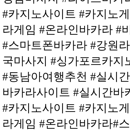
#카지노사이트 #카지노게
라게임 #온라인바카라 
#스마트폰바카라 #강원라
국마사지 #싱가포르카지
#동남아여행추천 #실시간바
바카라사이트 #실시간바
#카지노사이트 #카지노게
라게임 #온라인바카라#