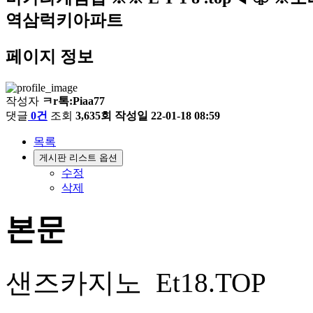
역삼럭키아파트
페이지 정보
작성자
ㅋr톡:Piaa77
댓글
0건
조회
3,635회
작성일
22-01-18 08:59
목록
게시판 리스트 옵션
수정
삭제
본문
샌즈카지노 Et18.TOP