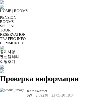
HOME
|
ROOMS
PENSION
ROOMS
SPECIAL
TOUR
RESERVATION
TRAFFIC INFO
COMMUNITY
공지사항
펜션갤러리
여행후기
Проверка информации
Ralphwamef
0건
2,892회
23-05-20 18:04